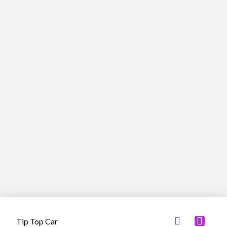
Autopflege außen
Versiegelung innen
Versiegelung außen
Tip Top Car